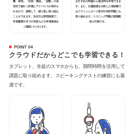
彙・表現」「内容・構成」「語数」の各
おすすめの問題から​過去問を学習できま
項目で細かく評価とアドバイスが表示さ
す。また、出題頻度を分析した単語帳で
れるので、参照して、繰り返し取り組む
はフラッシュカード形式や​四択問題にも
ことができます。先生方は管理画面で、
取り組めます。リスニング問題の課題配
学習履歴やAIでの判定などの学習過程を
信も可能です。
ご確認いただけます。
POINT 04
クラウドだからどこでも学習できる！
タブレット、生徒のスマホからも、隙間時間を活用して
課題に取り組めます。スピーキングテストの練習にも最
適です。