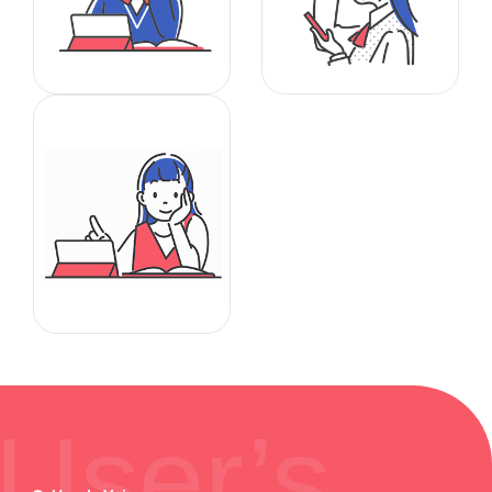
User’s