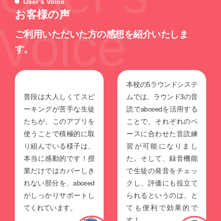
User’s Voice
お客様の声
Voice
ご利用いただいた方の感想を紹介いたしま
す。
本校の5ラウンドシステ
普段は大人しくてスピ
ムでは、ラウンド3の音
ーキングが苦手な生徒
読でabceedを活用する
たちが、このアプリを
ことで、それぞれのペ
使うことで積極的に取
ースに合わせた音読練
り組んでいる様子は、
習が可能になりまし
本当に感動的です！授
た。そして、録音機能
業だけではカバーしき
で生徒の発音をチェッ
れない部分を、abceed
クし、評価にも役立て
がしっかりサポートし
られるというのは、と
てくれています。
ても便利で効果的で
す！