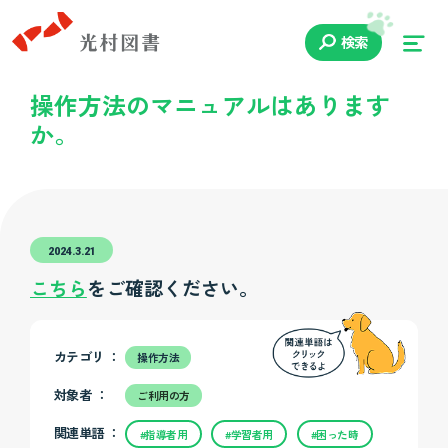
検索
操作方法のマニュアルはあります
か。
2024.3.21
こちら
をご確認ください。
カテゴリ ：
操作方法
対象者 ：
ご利用の方
関連単語 ：
#指導者用
#学習者用
#困った時